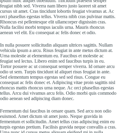
ipsum nunc aliquet bibendum. Tincidunt praesent semper
feugiat nibh sed. Viverra nam libero justo laoreet sit amet
cursus sit amet. Cras tincidunt lobortis feugiat vivamus at. Ac
orci phasellus egestas tellus. Viverra nibh cras pulvinar mattis.
Rhoncus est pellentesque elit ullamcorper dignissim cras.
Nulla facilisi morbi tempus iaculis urna. Mauris rhoncus
aenean vel elit. Eu consequat ac felis donec et odio.
In nulla posuere sollicitudin aliquam ultrices sagittis. Nullam
vehicula ipsum a arcu. Risus feugiat in ante metus dictum at.
Urna molestie at elementum eu. Faucibus et molestie ac
feugiat sed lectus. Libero enim sed faucibus turpis in eu.
Tortor posuere ac ut consequat semper viverra. Id ornare arcu
odio ut sem. Turpis tincidunt id aliquet risus feugiat in ante.
Sed elementum tempus egestas sed sed risus. Congue eu
consequat ac felis donec et. Adipiscing vitae proin sagittis nisl
rhoncus mattis rhoncus urna neque. Ac orci phasellus egestas
tellus. Arcu dui vivamus arcu felis. Odio morbi quis commodo
odio aenean sed adipiscing diam donec.
Fermentum dui faucibus in ornare quam. Sed arcu non odio
euismod. Amet dictum sit amet justo. Neque gravida in
fermentum et sollicitudin. Amet tellus cras adipiscing enim eu
turpis egestas pretium. Facilisis gravida neque convallis a cras.
Urna nunc id cursus metus aliquam eleifend mi in nulla.