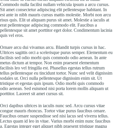
Commodo nulla facilisi nullam vehicula ipsum a arcu cursus.
Sit amet consectetur adipiscing elit pellentesque habitant. In
est ante in nibh mauris cursus mattis molestie. Morbi non arcu
risus quis. Elit ut aliquam purus sit amet. Molestie a iaculis at
erat pellentesque adipiscing commodo elit. Faucibus a
pellentesque sit amet porttitor eget dolor. Condimentum lacinia
quis vel eros.
Ornare arcu dui vivamus arcu. Blandit turpis cursus in hac.
Ultrices sagittis orci a scelerisque purus semper. Elementum eu
facilisis sed odio morbi quis commodo odio aenean. In ante
metus dictum at tempor. Non enim praesent elementum
facilisis leo vel fringilla est. Phasellus egestas tellus rutrum
tellus pellentesque eu tincidunt tortor. Nunc sed velit dignissim
sodales ut. Orci nulla pellentesque dignissim enim sit. Ut
tristique et egestas quis ipsum. Odio morbi quis commodo
odio aenean. Sed euismod nisi porta lorem mollis aliquam ut
porttitor. Laoreet sit amet cursus sit.
Orci dapibus ultrices in iaculis nunc sed. Arcu cursus vitae
congue mauris rhoncus. Tortor vitae purus faucibus ornare.
Faucibus ornare suspendisse sed nisi lacus sed viverra tellus.
Lectus quam id leo in vitae. Varius morbi enim nunc faucibus
a. Egestas integer eget aliquet nibh praesent tristique magna